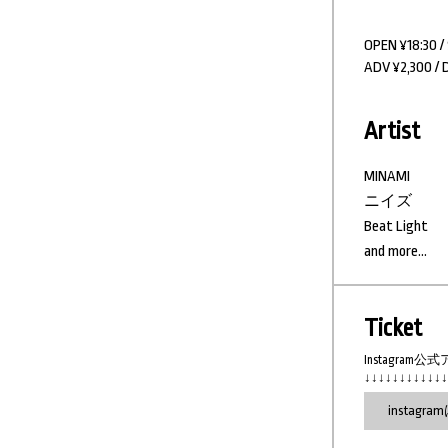
OPEN ¥18:30 /
ADV ¥2,300 / 
Artist
MINAMI
ニイズ
Beat Light
and more...
Ticket
Instagr
↓↓↓↓↓↓↓↓↓↓↓↓
instag