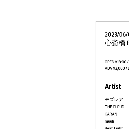
2023/06/
心斎橋 B
OPEN ¥18:00 /
ADV ¥2,000 / 
Artist
モズレア
THE CLOUD
KARAN
meen
Beat Light