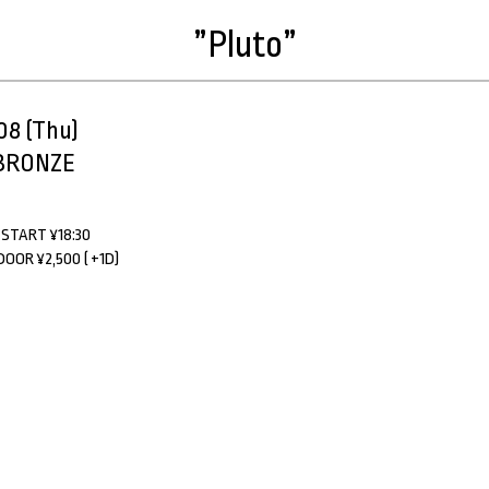
”Pluto”
08 (Thu)
RONZE
 START ¥18:30
DOOR ¥2,500 ( +1D)