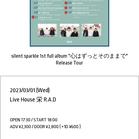
silent sparkle 1st full album "心はずっとそのままで"
Release Tour
2023/03/01 (Wed)
Live House 栄 R.A.D
OPEN 17:30 / START 18:00
ADV ¥2,300 / DOOR ¥2,800 ( +1D ¥600 )